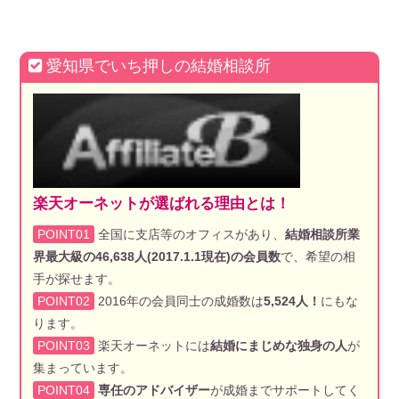
愛知県でいち押しの結婚相談所
楽天オーネットが選ばれる理由とは！
POINT01
全国に支店等のオフィスがあり、
結婚相談所業
界最大級の46,638人(2017.1.1現在)の会員数
で、希望の相
手が探せます。
POINT02
2016年の会員同士の成婚数は
5,524人！
にもな
ります。
POINT03
楽天オーネットには
結婚にまじめな独身の人
が
集まっています。
POINT04
専任のアドバイザー
が成婚までサポートしてく