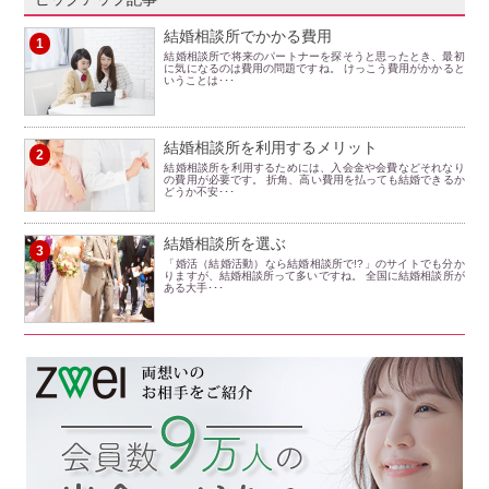
結婚相談所でかかる費用
1
結婚相談所で将来のパートナーを探そうと思ったとき、最初
に気になるのは費用の問題ですね。 けっこう費用がかかると
いうことは･･･
結婚相談所を利用するメリット
2
結婚相談所を利用するためには、入会金や会費などそれなり
の費用が必要です。 折角、高い費用を払っても結婚できるか
どうか不安･･･
結婚相談所を選ぶ
3
「婚活（結婚活動）なら結婚相談所で!?」のサイトでも分か
りますが、結婚相談所って多いですね。 全国に結婚相談所が
ある大手･･･