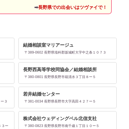
➡
長野県での出会いはツヴァイで！
結婚相談室マリアージュ
〒389-0602 長野県埴科郡坂城町大字中之条１０７３
長野西高等学校同協会／結婚相談所
〒380-0801 長野県長野市箱清水３丁目８ー５
若井結婚センター
１ー３
〒381-0034 長野県長野市大字高田４２７ー５
株式会社ウェディングベル北信支社
３３ー
〒380-0823 長野県長野市南千歳１丁目１０ー５