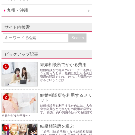
九州・沖縄
サイト内検索
ピックアップ記事
結婚相談所でかかる費用
1
結婚相談所で将来のパートナーを探そ
うと思ったとき、最初に気になるのは
費用の問題ですね。 けっこう費用がか
かるということは･･･
結婚相談所を利用するメリ
2
ット
結婚相談所を利用するためには、入会
金や会費などそれなりの費用が必要で
す。 折角、高い費用を払っても結婚で
きるかどうか不安･･･
結婚相談所を選ぶ
3
「婚活（結婚活動）なら結婚相談所
で!?」のサイトでも分かりますが、結