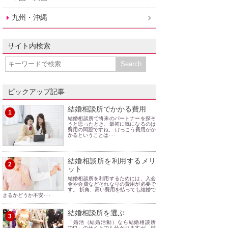
九州・沖縄
サイト内検索
ピックアップ記事
結婚相談所でかかる費用
1
結婚相談所で将来のパートナーを探そ
うと思ったとき、最初に気になるのは
費用の問題ですね。 けっこう費用がか
かるということは･･･
結婚相談所を利用するメリ
2
ット
結婚相談所を利用するためには、入会
金や会費などそれなりの費用が必要で
す。 折角、高い費用を払っても結婚で
きるかどうか不安･･･
結婚相談所を選ぶ
3
「婚活（結婚活動）なら結婚相談所
で!?」のサイトでも分かりますが、結