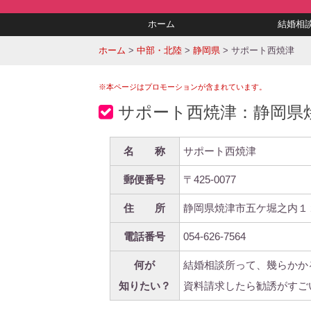
ホーム
結婚相
ホーム
>
中部・北陸
>
静岡県
>
サポート西焼津
※本ページはプロモーションが含まれています。
サポート西焼津：静岡県
名 称
サポート西焼津
郵便番号
〒425-0077
住 所
静岡県焼津市五ケ堀之内１
電話番号
054-626-7564
何が
結婚相談所って、幾らかか
知りたい？
資料請求したら勧誘がすご