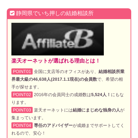
静岡県でいち押しの結婚相談所
楽天オーネットが選ばれる理由とは！
POINT01
全国に支店等のオフィスがあり、
結婚相談所業
界最大級の46,638人(2017.1.1現在)の会員数
で、希望の相
手が探せます。
POINT02
2016年の会員同士の成婚数は
5,524人！
にもな
ります。
POINT03
楽天オーネットには
結婚にまじめな独身の人
が
集まっています。
POINT04
専任のアドバイザー
が成婚までサポートしてく
れるので、安心！