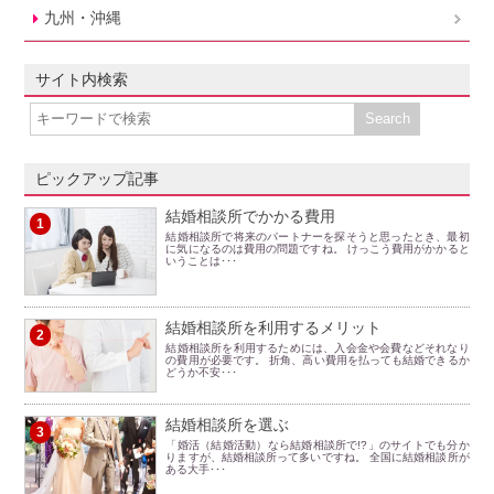
九州・沖縄
サイト内検索
ピックアップ記事
結婚相談所でかかる費用
1
結婚相談所で将来のパートナーを探そうと思ったとき、最初
に気になるのは費用の問題ですね。 けっこう費用がかかると
いうことは･･･
結婚相談所を利用するメリット
2
結婚相談所を利用するためには、入会金や会費などそれなり
の費用が必要です。 折角、高い費用を払っても結婚できるか
どうか不安･･･
結婚相談所を選ぶ
3
「婚活（結婚活動）なら結婚相談所で!?」のサイトでも分か
りますが、結婚相談所って多いですね。 全国に結婚相談所が
ある大手･･･