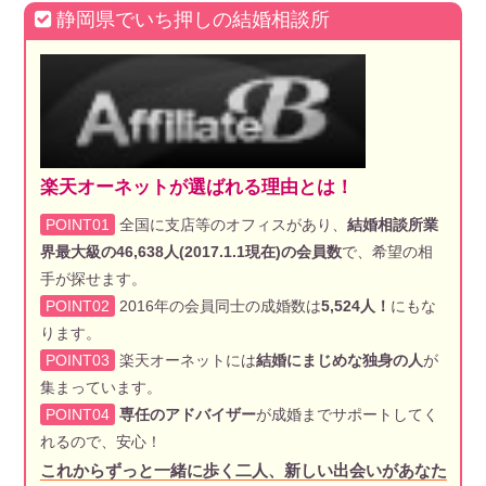
静岡県でいち押しの結婚相談所
楽天オーネットが選ばれる理由とは！
POINT01
全国に支店等のオフィスがあり、
結婚相談所業
界最大級の46,638人(2017.1.1現在)の会員数
で、希望の相
手が探せます。
POINT02
2016年の会員同士の成婚数は
5,524人！
にもな
ります。
POINT03
楽天オーネットには
結婚にまじめな独身の人
が
集まっています。
POINT04
専任のアドバイザー
が成婚までサポートしてく
れるので、安心！
これからずっと一緒に歩く二人、新しい出会いがあなた