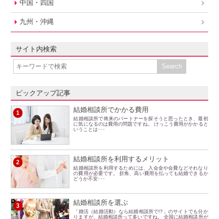
中国・四国
九州・沖縄
サイト内検索
ピックアップ記事
結婚相談所でかかる費用
1
結婚相談所で将来のパートナーを探そうと思ったとき、最初
に気になるのは費用の問題ですね。 けっこう費用がかかると
いうことは･･･
結婚相談所を利用するメリット
2
結婚相談所を利用するためには、入会金や会費などそれなり
の費用が必要です。 折角、高い費用を払っても結婚できるか
どうか不安･･･
結婚相談所を選ぶ
3
「婚活（結婚活動）なら結婚相談所で!?」のサイトでも分か
りますが、結婚相談所って多いですね。 全国に結婚相談所が