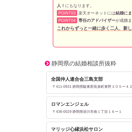
人！
にもなります。
POINT03
楽天オーネットには
結婚にま
POINT04
専任のアドバイザー
が成婚ま
これからずっと一緒に歩く二人、新し
静岡県の結婚相談所抜粋
全国仲人連合会三島支部
〒411-0931 静岡県駿東郡長泉町東野３０５ー４
ロマンエンジェル
〒436-0029 静岡県掛川市南１丁目１６ー１
マリッジ心縁浜松サロン