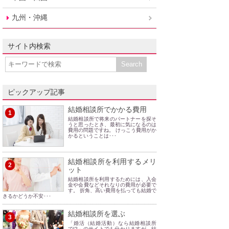
九州・沖縄
サイト内検索
ピックアップ記事
結婚相談所でかかる費用
1
結婚相談所で将来のパートナーを探そ
うと思ったとき、最初に気になるのは
費用の問題ですね。 けっこう費用がか
かるということは･･･
結婚相談所を利用するメリ
2
ット
結婚相談所を利用するためには、入会
金や会費などそれなりの費用が必要で
す。 折角、高い費用を払っても結婚で
きるかどうか不安･･･
結婚相談所を選ぶ
3
「婚活（結婚活動）なら結婚相談所
で!?」のサイトでも分かりますが、結