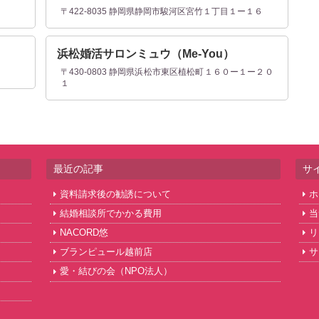
〒422-8035 静岡県静岡市駿河区宮竹１丁目１ー１６
浜松婚活サロンミュウ（Me‐You）
〒430-0803 静岡県浜松市東区植松町１６０ー１ー２０
１
最近の記事
サ
資料請求後の勧誘について
ホ
結婚相談所でかかる費用
当
NACORD悠
リ
ブランピュール越前店
サ
愛・結びの会（NPO法人）