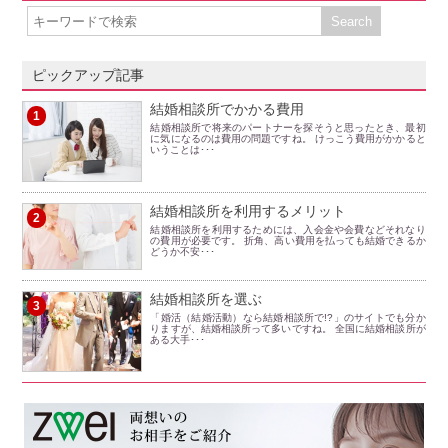
ピックアップ記事
結婚相談所でかかる費用
1
結婚相談所で将来のパートナーを探そうと思ったとき、最初
に気になるのは費用の問題ですね。 けっこう費用がかかると
いうことは･･･
結婚相談所を利用するメリット
2
結婚相談所を利用するためには、入会金や会費などそれなり
の費用が必要です。 折角、高い費用を払っても結婚できるか
どうか不安･･･
結婚相談所を選ぶ
3
「婚活（結婚活動）なら結婚相談所で!?」のサイトでも分か
りますが、結婚相談所って多いですね。 全国に結婚相談所が
ある大手･･･