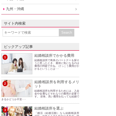
九州・沖縄
サイト内検索
ピックアップ記事
結婚相談所でかかる費用
1
結婚相談所で将来のパートナーを探そ
うと思ったとき、最初に気になるのは
費用の問題ですね。 けっこう費用がか
かるということは･･･
結婚相談所を利用するメリ
2
ット
結婚相談所を利用するためには、入会
金や会費などそれなりの費用が必要で
す。 折角、高い費用を払っても結婚で
きるかどうか不安･･･
結婚相談所を選ぶ
3
「婚活（結婚活動）なら結婚相談所
で!?」のサイトでも分かりますが、結