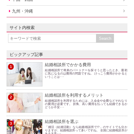
九州・沖縄
サイト内検索
ピックアップ記事
結婚相談所でかかる費用
1
結婚相談所で将来のパートナーを探そうと思ったとき、最初
に気になるのは費用の問題ですね。 けっこう費用がかかると
いうことは･･･
結婚相談所を利用するメリット
2
結婚相談所を利用するためには、入会金や会費などそれなり
の費用が必要です。 折角、高い費用を払っても結婚できるか
どうか不安･･･
結婚相談所を選ぶ
3
「婚活（結婚活動）なら結婚相談所で!?」のサイトでも分か
りますが、結婚相談所って多いですね。 全国に結婚相談所が
ある大手･･･