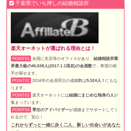
千葉県でいち押しの結婚相談所
楽天オーネットが選ばれる理由とは！
POINT01
全国に支店等のオフィスがあり、
結婚相談所業
界最大級の46,638人(2017.1.1現在)の会員数
で、希望の相
手が探せます。
POINT02
2016年の会員同士の成婚数は
5,524人！
にもな
ります。
POINT03
楽天オーネットには
結婚にまじめな独身の人
が
集まっています。
POINT04
専任のアドバイザー
が成婚までサポートしてく
れるので、安心！
これからずっと一緒に歩く二人、新しい出会いがあなた