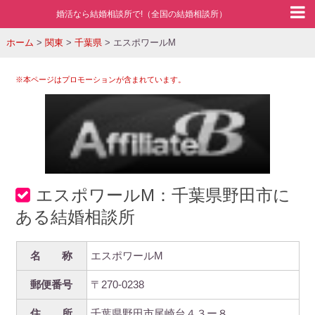
婚活なら結婚相談所で!（全国の結婚相談所）
ホーム
>
関東
>
千葉県
>
エスポワールM
※本ページはプロモーションが含まれています。
エスポワールM：千葉県野田市に
ある結婚相談所
名 称
エスポワールM
郵便番号
〒270-0238
住 所
千葉県野田市尾崎台４３ー８