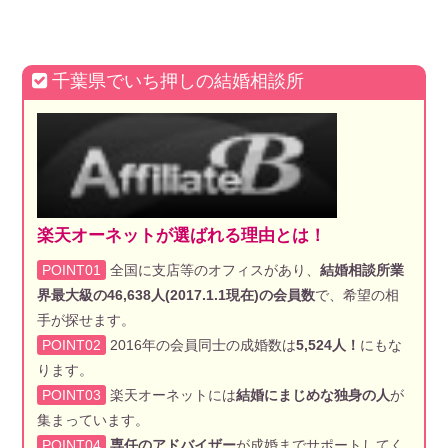
千葉県でいち押しの結婚相談所
楽天オーネットが選ばれる理由とは！
POINT01
全国に支店等のオフィスがあり、
結婚相談所業
界最大級の46,638人(2017.1.1現在)の会員数
で、希望の相
手が探せます。
POINT02
2016年の会員同士の成婚数は
5,524人！
にもな
ります。
POINT03
楽天オーネットには
結婚にまじめな独身の人
が
集まっています。
POINT04
専任のアドバイザー
が成婚までサポートしてく