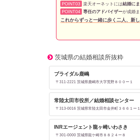
POINT03
楽天オーネットには
結婚にま
POINT04
専任のアドバイザー
が成婚ま
これからずっと一緒に歩く二人、新し
茨城県の結婚相談所抜粋
ブライダル鹿嶋
〒311-2221 茨城県鹿嶋市大字荒野８００ー１
常陸太田市役所／結婚相談センター
〒313-0016 茨城県常陸太田市金井町３６６１ー
INRエージェント龍ヶ崎いわさき
〒301-0000 茨城県龍ケ崎市８８２４ー８