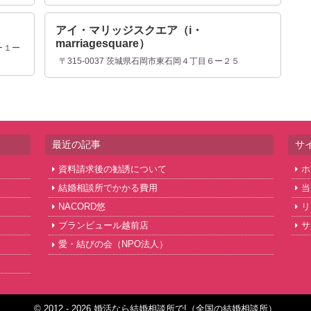
アイ・マリッジスクエア（i・
marriagesquare）
ー１ー
〒315-0037 茨城県石岡市東石岡４丁目６ー２５
最近の記事
サ
資料請求後の勧誘について
ホ
結婚相談所でかかる費用
当
NACORD悠
リ
ブランピュール越前店
サ
愛・結びの会（NPO法人）
© 2012 - 2026 婚活なら結婚相談所で!（全国の結婚相談所）