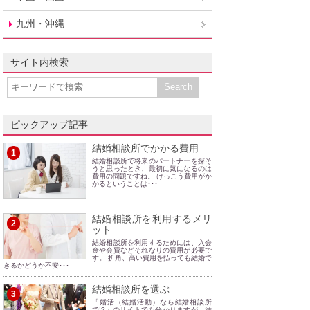
九州・沖縄
サイト内検索
ピックアップ記事
結婚相談所でかかる費用
1
結婚相談所で将来のパートナーを探そ
うと思ったとき、最初に気になるのは
費用の問題ですね。 けっこう費用がか
かるということは･･･
結婚相談所を利用するメリ
2
ット
結婚相談所を利用するためには、入会
金や会費などそれなりの費用が必要で
す。 折角、高い費用を払っても結婚で
きるかどうか不安･･･
結婚相談所を選ぶ
3
「婚活（結婚活動）なら結婚相談所
で!?」のサイトでも分かりますが、結