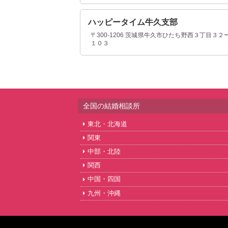
ハッピータイム牛久支部
〒300-1206 茨城県牛久市ひたち野西３丁目３２
１０３
全国の結婚相談所
東北・北海道
関東
中部・北陸
関西
中国・四国
九州・沖縄