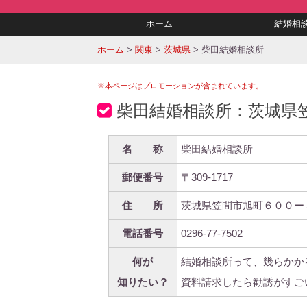
ホーム
結婚相
ホーム
>
関東
>
茨城県
>
柴田結婚相談所
※本ページはプロモーションが含まれています。
柴田結婚相談所：茨城県
名 称
柴田結婚相談所
郵便番号
〒309-1717
住 所
茨城県笠間市旭町６００ー
電話番号
0296-77-7502
何が
結婚相談所って、幾らかか
知りたい？
資料請求したら勧誘がすご