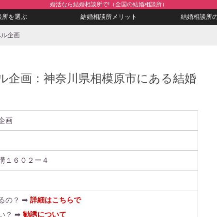
婚活なら結婚相談所で!（全国の結婚相談所）
談所を選ぶ
結婚相談所メリット
結婚相談所
ベル企画
ル企画：神奈川県相模原市にある結婚
企画
溝１６０２ー４
るの？ ➡
詳細はこちらで
い？ ➡
勧誘について