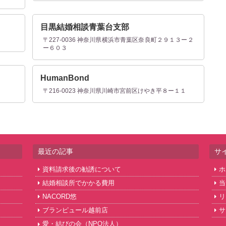
目黒結婚相談青葉台支部
３
〒227-0036 神奈川県横浜市青葉区奈良町２９１３ー２
ー６０３
HumanBond
０
〒216-0023 神奈川県川崎市宮前区けやき平８ー１１
最近の記事
サ
資料請求後の勧誘について
ホ
結婚相談所でかかる費用
当
NACORD悠
リ
ブランピュール越前店
サ
愛・結びの会（NPO法人）