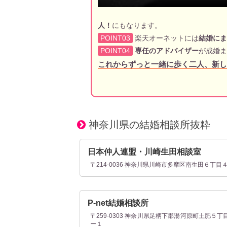
人！
にもなります。
POINT03
楽天オーネットには
結婚にま
POINT04
専任のアドバイザー
が成婚ま
これからずっと一緒に歩く二人、新し
神奈川県の結婚相談所抜粋
日本仲人連盟・川崎生田相談室
〒214-0036 神奈川県川崎市多摩区南生田６丁目
P‐net結婚相談所
〒259-0303 神奈川県足柄下郡湯河原町土肥５丁
ー１