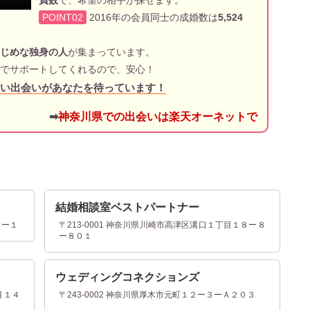
員数
で、希望の相手が探せます。
POINT02
2016年の会員同士の成婚数は
5,524
じめな独身の人
が集まっています。
でサポートしてくれるので、安心！
い出会いがあなたを待っています！
➡
神奈川県での出会いは楽天オーネットで
結婚相談室ベストパートナー
４ー１
〒213-0001 神奈川県川崎市高津区溝口１丁目１８ー８
ー８０１
ウェディングコネクションズ
目１４
〒243-0002 神奈川県厚木市元町１２ー３ーＡ２０３