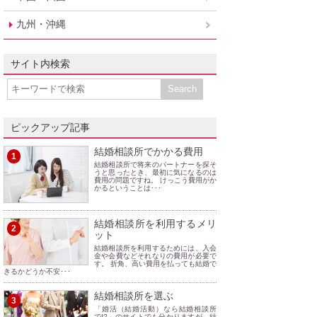
九州・沖縄
サイト内検索
ピックアップ記事
結婚相談所でかかる費用
1
結婚相談所で将来のパートナーを探そ
うと思ったとき、最初に気になるのは
費用の問題ですね。 けっこう費用がか
かるということは･･･
結婚相談所を利用するメリ
2
ット
結婚相談所を利用するためには、入会
金や会費などそれなりの費用が必要で
す。 折角、高い費用を払っても結婚で
きるかどうか不安･･･
結婚相談所を選ぶ
3
「婚活（結婚活動）なら結婚相談所
で!?」のサイトでも分かりますが、結