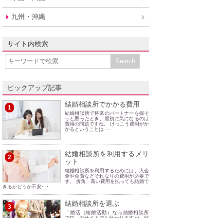
九州・沖縄
サイト内検索
ピックアップ記事
結婚相談所でかかる費用
1
結婚相談所で将来のパートナーを探そ
うと思ったとき、最初に気になるのは
費用の問題ですね。 けっこう費用がか
かるということは･･･
結婚相談所を利用するメリ
2
ット
結婚相談所を利用するためには、入会
金や会費などそれなりの費用が必要で
す。 折角、高い費用を払っても結婚で
きるかどうか不安･･･
結婚相談所を選ぶ
3
「婚活（結婚活動）なら結婚相談所
で!?」のサイトでも分かりますが、結