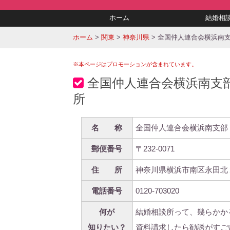
ホーム
結婚相
ホーム
>
関東
>
神奈川県
>
全国仲人連合会横浜南
※本ページはプロモーションが含まれています。
全国仲人連合会横浜南支
所
名 称
全国仲人連合会横浜南支部
郵便番号
〒232-0071
住 所
神奈川県横浜市南区永田北
電話番号
0120-703020
何が
結婚相談所って、幾らかか
知りたい？
資料請求したら勧誘がすご