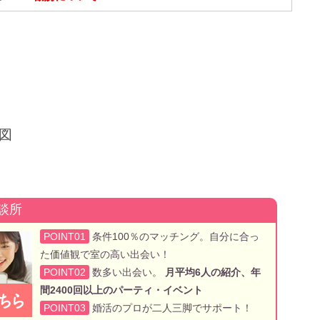
図
談所
POINT01
条件100％のマッチング。自分に合っ
た価値観で室の高い出会い！
POINT02
数多い出会い。
月平均6人の紹介、年
間2400回以上のパーティ・イベント
POINT03
婚活のプロが二人三脚でサポート！