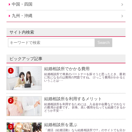
中国・四国
九州・沖縄
サイト内検索
ピックアップ記事
結婚相談所でかかる費用
1
結婚相談所で将来のパートナーを探そうと思ったとき、最初
に気になるのは費用の問題ですね。 けっこう費用がかかると
いうことは･･･
結婚相談所を利用するメリット
2
結婚相談所を利用するためには、入会金や会費などそれなり
の費用が必要です。 折角、高い費用を払っても結婚できるか
どうか不安･･･
結婚相談所を選ぶ
3
「婚活（結婚活動）なら結婚相談所で!?」のサイトでも分か