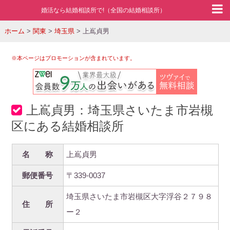
婚活なら結婚相談所で!（全国の結婚相談所）
ホーム
>
関東
>
埼玉県
>
上嶌貞男
※本ページはプロモーションが含まれています。
上嶌貞男：埼玉県さいたま市岩槻
区にある結婚相談所
名 称
上嶌貞男
郵便番号
〒339-0037
埼玉県さいたま市岩槻区大字浮谷２７９８
住 所
ー２