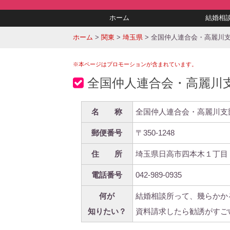
ホーム
結婚相
ホーム
>
関東
>
埼玉県
>
全国仲人連合会・高麗川
※本ページはプロモーションが含まれています。
全国仲人連合会・高麗川
名 称
全国仲人連合会・高麗川支
郵便番号
〒350-1248
住 所
埼玉県日高市四本木１丁目
電話番号
042-989-0935
何が
結婚相談所って、幾らかか
知りたい？
資料請求したら勧誘がすご