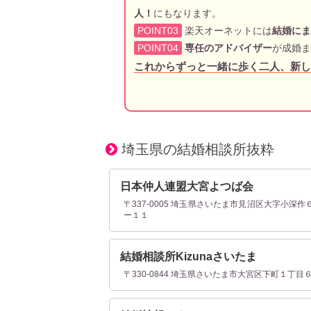
人！
にもなります。
POINT03
楽天オーネットには
結婚にま
POINT04
専任のアドバイザー
が成婚ま
これからずっと一緒に歩く二人、新し
埼玉県の結婚相談所抜粋
日本仲人連盟大宮よつば会
〒337-0005 埼玉県さいたま市見沼区大字小深作
ー１１
結婚相談所Kizunaさいたま
〒330-0844 埼玉県さいたま市大宮区下町１丁目