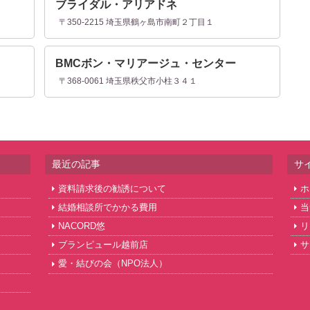
ブライダル・アリアドネ
〒350-2215 埼玉県鶴ヶ島市南町２丁目１
BMCボン・マリアージュ・センター
９
〒368-0061 埼玉県秩父市小柱３４１
最近の記事
サ
資料請求後の勧誘について
ホ
結婚相談所でかかる費用
当
NACORD悠
リ
ブランピュール越前店
サ
愛・結びの会（NPO法人）