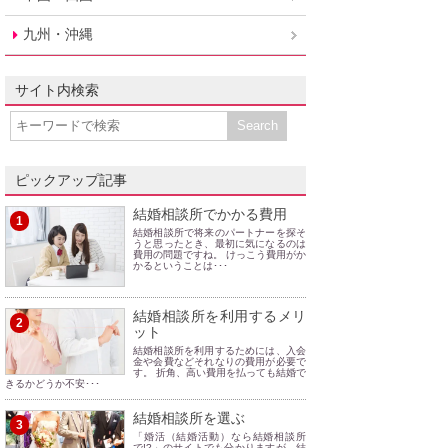
九州・沖縄
サイト内検索
ピックアップ記事
結婚相談所でかかる費用
1
結婚相談所で将来のパートナーを探そ
うと思ったとき、最初に気になるのは
費用の問題ですね。 けっこう費用がか
かるということは･･･
結婚相談所を利用するメリ
2
ット
結婚相談所を利用するためには、入会
金や会費などそれなりの費用が必要で
す。 折角、高い費用を払っても結婚で
きるかどうか不安･･･
結婚相談所を選ぶ
3
「婚活（結婚活動）なら結婚相談所
で!?」のサイトでも分かりますが、結