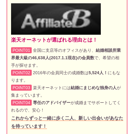
楽天オーネットが選ばれる理由とは！
POINT01
全国に支店等のオフィスがあり、
結婚相談所業
界最大級の46,638人(2017.1.1現在)の会員数
で、希望の相
手が探せます。
POINT02
2016年の会員同士の成婚数は
5,524人！
にもな
ります。
POINT03
楽天オーネットには
結婚にまじめな独身の人
が
集まっています。
POINT04
専任のアドバイザー
が成婚までサポートしてく
れるので、安心！
これからずっと一緒に歩く二人、新しい出会いがあなた
を待っています！