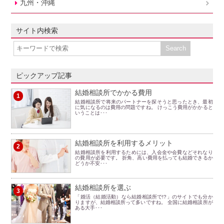
九州・沖縄
サイト内検索
ピックアップ記事
結婚相談所でかかる費用
1
結婚相談所で将来のパートナーを探そうと思ったとき、最初
に気になるのは費用の問題ですね。 けっこう費用がかかると
いうことは･･･
結婚相談所を利用するメリット
2
結婚相談所を利用するためには、入会金や会費などそれなり
の費用が必要です。 折角、高い費用を払っても結婚できるか
どうか不安･･･
結婚相談所を選ぶ
3
「婚活（結婚活動）なら結婚相談所で!?」のサイトでも分か
りますが、結婚相談所って多いですね。 全国に結婚相談所が
ある大手･･･