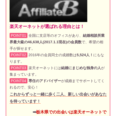
楽天オーネットが選ばれる理由とは！
POINT01
全国に支店等のオフィスがあり、
結婚相談所業
界最大級の46,638人(2017.1.1現在)の会員数
で、希望の相
手が探せます。
POINT02
2016年の会員同士の成婚数は
5,524人！
にもな
ります。
POINT03
楽天オーネットには
結婚にまじめな独身の人
が
集まっています。
POINT04
専任のアドバイザー
が成婚までサポートしてく
れるので、安心！
これからずっと一緒に歩く二人、新しい出会いがあなた
を待っています！
➡
栃木県での出会いは楽天オーネットで