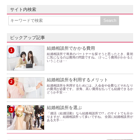
サイト内検索
ピックアップ記事
結婚相談所でかかる費用
1
結婚相談所で将来のパートナーを探そうと思ったとき、最初
に気になるのは費用の問題ですね。 けっこう費用がかかると
いうことは･･･
結婚相談所を利用するメリット
2
結婚相談所を利用するためには、入会金や会費などそれなり
の費用が必要です。 折角、高い費用を払っても結婚できるか
どうか不安･･･
結婚相談所を選ぶ
3
「婚活（結婚活動）なら結婚相談所で!?」のサイトでも分か
りますが、結婚相談所って多いですね。 全国に結婚相談所が
ある大手･･･