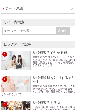
九州・沖縄
サイト内検索
ピックアップ記事
結婚相談所でかかる費用
1
結婚相談所で将来のパートナーを探そ
うと思ったとき、最初に気になるのは
費用の問題ですね。 けっこう費用がか
かるということは･･･
結婚相談所を利用するメリ
2
ット
結婚相談所を利用するためには、入会
金や会費などそれなりの費用が必要で
す。 折角、高い費用を払っても結婚で
きるかどうか不安･･･
結婚相談所を選ぶ
3
「婚活（結婚活動）なら結婚相談所
で!?」のサイトでも分かりますが、結