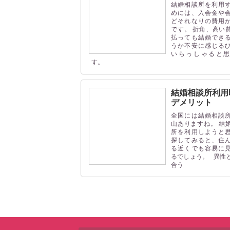
結婚相談所を利用
めには、入会金や
どそれなりの費用
です。 折角、高い
払っても結婚でき
うか不安に感じる
いらっしゃると
す。
結婚相談所利用
デメリット
全国には結婚相談
山ありますね。 結
所を利用しようと
探してみると、住
る近くでも容易に
るでしょう。 異性
合う