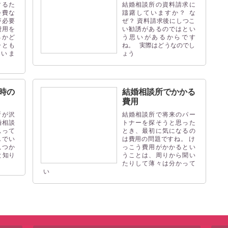
するた
結婚相談所の資料請求に
会費な
躊躇していますか？ な
が必要
ぜ？ 資料請求後にしつこ
費用を
い勧誘があるのではとい
るかど
う思いがあるからです
ひとも
ね。 実際はどうなのでし
思いま
ょう
時の
結婚相談所でかかる
費用
所が沢
結婚相談所で将来のパー
婚相談
トナーを探そうと思った
思って
とき、最初に気になるの
んでい
は費用の問題ですね。 け
見つか
っこう費用がかかるとい
と知り
うことは、周りから聞い
たりして薄々は分かって
い