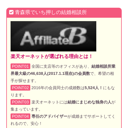
青森県でいち押しの結婚相談所
楽天オーネットが選ばれる理由とは！
POINT01
全国に支店等のオフィスがあり、
結婚相談所業
界最大級の46,638人(2017.1.1現在)の会員数
で、希望の相
手が探せます。
POINT02
2016年の会員同士の成婚数は
5,524人！
にもな
ります。
POINT03
楽天オーネットには
結婚にまじめな独身の人
が
集まっています。
POINT04
専任のアドバイザー
が成婚までサポートしてく
れるので、安心！