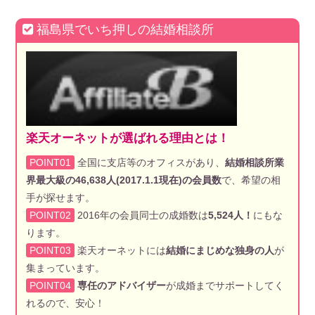
福島県でいち押しの結婚相談所
楽天オーネットが選ばれる理由とは！
POINT01
全国に支店等のオフィスがあり、
結婚相談所業
界最大級の46,638人(2017.1.1現在)の会員数
で、希望の相
手が探せます。
POINT02
2016年の会員同士の成婚数は
5,524人！
にもな
ります。
POINT03
楽天オーネットには
結婚にまじめな独身の人
が
集まっています。
POINT04
専任のアドバイザー
が成婚までサポートしてく
れるので、安心！