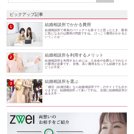
ピックアップ記事
結婚相談所でかかる費用
1
結婚相談所で将来のパートナーを探そうと思ったとき、最初
に気になるのは費用の問題ですね。 けっこう費用がかかると
いうことは･･･
結婚相談所を利用するメリット
2
結婚相談所を利用するためには、入会金や会費などそれなり
の費用が必要です。 折角、高い費用を払っても結婚できるか
どうか不安･･･
結婚相談所を選ぶ
3
「婚活（結婚活動）なら結婚相談所で!?」のサイトでも分か
りますが、結婚相談所って多いですね。 全国に結婚相談所が
ある大手･･･