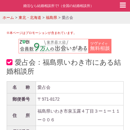
婚活なら結婚相談所で!（全国の結婚相談所）
ホーム
>
東北・北海道
>
福島県
>
愛占会
※本ページはプロモーションが含まれています。
愛占会：福島県いわき市にある結
婚相談所
名 称
愛占会
郵便番号
〒971-8172
福島県いわき市泉玉露４丁目３ー１ー１１
住 所
ー００６