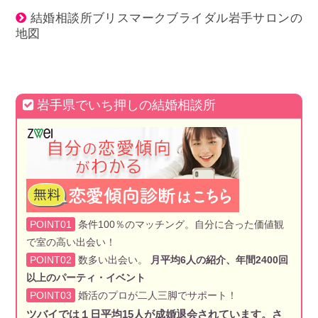
結婚相談所ブリスマークブライダル岩手サロンの
地図
岩手県でいち押しの結婚相談所
POINT01
条件100％のマッチング。自分に合った価値観
で室の高い出会い！
POINT02
数多い出会い。
月平均6人の紹介、年間2400回
以上のパーティ・イベント
POINT03
婚活のプロが二人三脚でサポート！
ツバイでは１日平均15人が成婚退会されています。さ