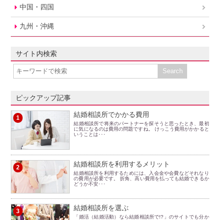
中国・四国
九州・沖縄
サイト内検索
ピックアップ記事
結婚相談所でかかる費用
1
結婚相談所で将来のパートナーを探そうと思ったとき、最初
に気になるのは費用の問題ですね。 けっこう費用がかかると
いうことは･･･
結婚相談所を利用するメリット
2
結婚相談所を利用するためには、入会金や会費などそれなり
の費用が必要です。 折角、高い費用を払っても結婚できるか
どうか不安･･･
結婚相談所を選ぶ
3
「婚活（結婚活動）なら結婚相談所で!?」のサイトでも分か