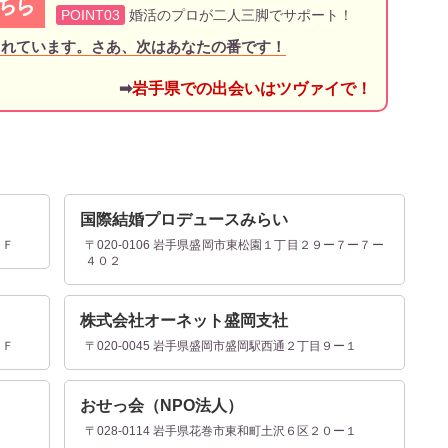
POINT03
婚活のプロが二人三脚でサポート！
されています。さあ、次はあなたの番です！
➡
岩手県での出会いはツヴァイで！
国際結婚プロデュースみらい
５Ｆ
〒020-0106 岩手県盛岡市東松園１丁目２９ー７ー７ー
４０２
株式会社オーネット盛岡支社
１Ｆ
〒020-0045 岩手県盛岡市盛岡駅西通２丁目９ー１
おせっ会（NPO法人）
〒028-0114 岩手県花巻市東和町土沢６区２０ー１