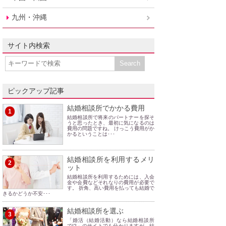
九州・沖縄
サイト内検索
ピックアップ記事
結婚相談所でかかる費用
1
結婚相談所で将来のパートナーを探そ
うと思ったとき、最初に気になるのは
費用の問題ですね。 けっこう費用がか
かるということは･･･
結婚相談所を利用するメリ
2
ット
結婚相談所を利用するためには、入会
金や会費などそれなりの費用が必要で
す。 折角、高い費用を払っても結婚で
きるかどうか不安･･･
結婚相談所を選ぶ
3
「婚活（結婚活動）なら結婚相談所
で!?」のサイトでも分かりますが、結