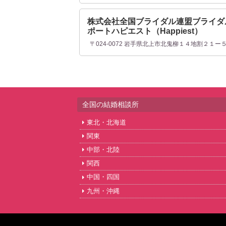
株式会社全国ブライダル連盟ブライダ
ポートハピエスト（Happiest）
〒024-0072 岩手県北上市北鬼柳１４地割２１ー
全国の結婚相談所
東北・北海道
関東
中部・北陸
関西
中国・四国
九州・沖縄