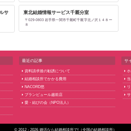
ルサ
東北結婚情報サービス千厩分室
〒029-0803 岩手県一関市千厩町千厩字北ノ沢１４８ー
８
５
最近の記事
サ
資料請求後の勧誘について
ホ
結婚相談所でかかる費用
当
NACORD悠
リ
ブランピュール越前店
サ
愛・結びの会（NPO法人）
© 2012 - 2026 婚活なら結婚相談所で!（全国の結婚相談所）